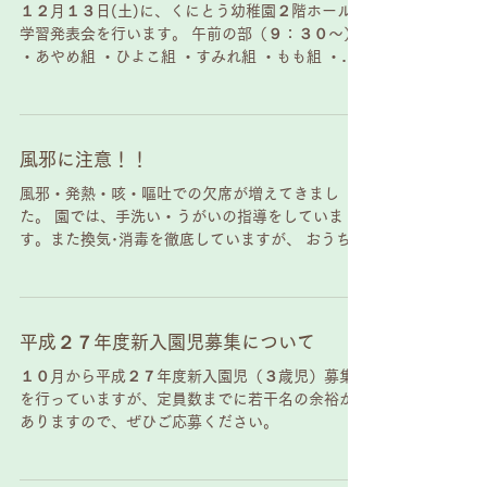
１２月１３日(土)に、くにとう幼稚園２階ホールで
学習発表会を行います。 午前の部（９：３０～）
・あやめ組 ・ひよこ組 ・すみれ組 ・もも組 ・き
く組 午後の部（１３：００～） ・さくら組 ・かき
組 ・うめ組 ・ゆり組 ・ばら組
風邪に注意！！
風邪・発熱・咳・嘔吐での欠席が増えてきまし
た。 園では、手洗い・うがいの指導をしていま
す。また換気･消毒を徹底していますが、 おうちの
方でもご協力お願い致します。
平成２７年度新入園児募集について
１０月から平成２７年度新入園児（３歳児）募集
を行っていますが、定員数までに若干名の余裕が
ありますので、ぜひご応募ください。