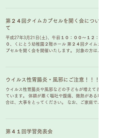
第２４回タイムカプセルを開く会につい
て
平成27年3月21日(土)、午前１０：００～１２：０
０、くにとう幼稚園２階ホール 第２４回タイムカ
プセルを開く会を開催いたします。 対象の方は平
成１２年度卒園生(平成６年４月２日生れ～平成７
年４月１日生れ）です。 なお、タイムカプセルを
開く会についてハガキでのお知らせを...
ウイルス性胃腸炎・風邪にご注意！！！
ウイルス性胃腸炎や風邪などの子どもが増えてき
ています。 体調が悪く嘔吐や腹痛、微熱がある場
合は、大事をとってください。 なお、ご家庭でも
手洗い、うがいをまめにするようにしてくださ
い。 ご協力お願い致します。
第４１回学習発表会