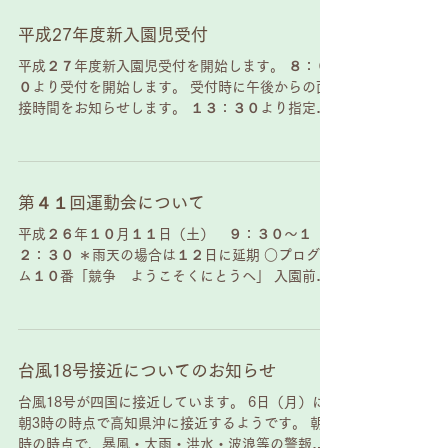
平成27年度新入園児受付
平成２７年度新入園児受付を開始します。 ８：０
０より受付を開始します。 受付時に午後からの面
接時間をお知らせします。 １３：３０より指定さ
れた時間に面接を行います。
第４１回運動会について
平成２６年１０月１１日（土） ９：３０～１
２：３０ ＊雨天の場合は１２日に延期 ○プログラ
ム１０番「競争 ようこそくにとうへ」 入園前の
幼児がかけっこをします。１０時過ぎの予定で
す。 ○プログラム１３番「競争 玉入れ」 祖父母
の方が玉入れをします。１０時半過ぎの予定で
す。...
台風18号接近についてのお知らせ
台風18号が四国に接近しています。 6日（月）に
朝3時の時点で高知県沖に接近するようです。 朝7
時の時点で、暴風・大雨・洪水・波浪等の警報が