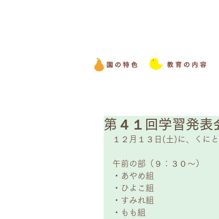
第４１回学習発表
１２月１３日(土)に、くに
午前の部（９：３０～） 
・あやめ組 
・ひよこ組 
・すみれ組 
・もも組 